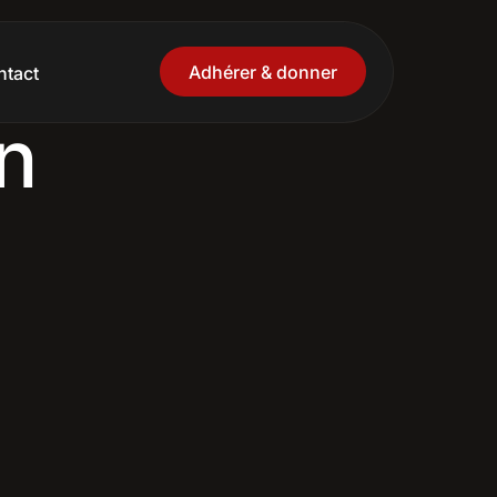
Adhérer & donner
ntact
on