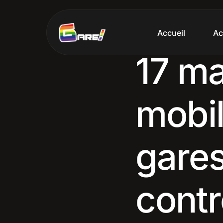
Accueil
Ac
17 ma
mobil
gares
contr