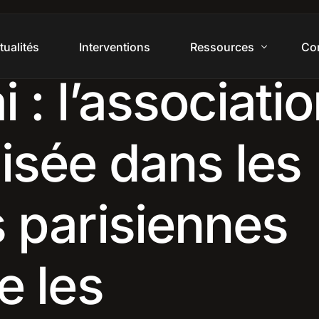
tualités
Interventions
Ressources
Co
i : l’associati
Foire aux questions
isée dans les
 parisiennes
e les