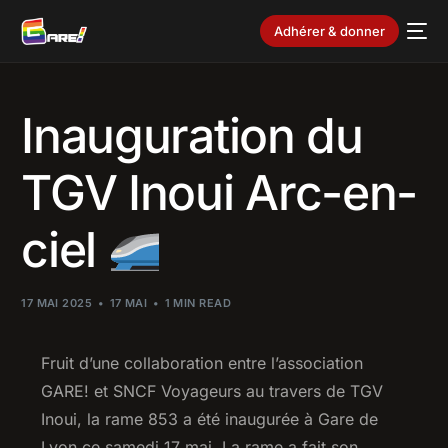
Adhérer & donner
Inauguration du
TGV Inoui Arc-en-
ciel
17 MAI 2025
17 MAI
1 MIN READ
Fruit d’une collaboration entre l’association
GARE! et SNCF Voyageurs au travers de TGV
Inoui, la rame 853 a été inaugurée à Gare de
Lyon ce samedi 17 mai. La rame a fait son