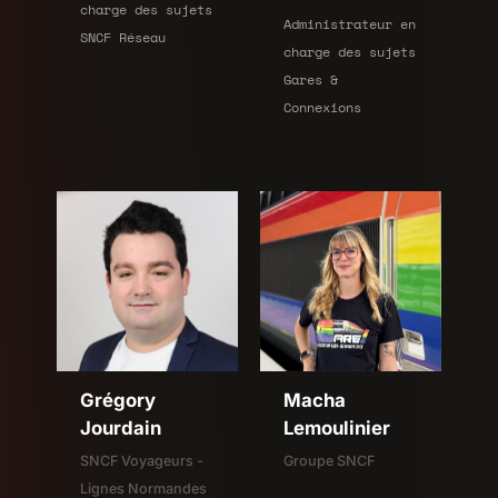
charge des sujets
Administrateur en
SNCF Réseau
charge des sujets
Gares &
Connexions
Grégory
Macha
Jourdain
Lemoulinier
SNCF Voyageurs -
Groupe SNCF
Lignes Normandes