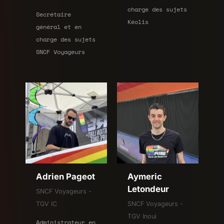
charge des sujets
Secrétaire
Kéolis
général et en
charge des sujets
SNCF Voyageurs
Adrien Pageot
Aymeric
Letondeur
SNCF Voyageurs -
TGV IC
SNCF Voyageurs -
TGV Inoui
Administrateur en