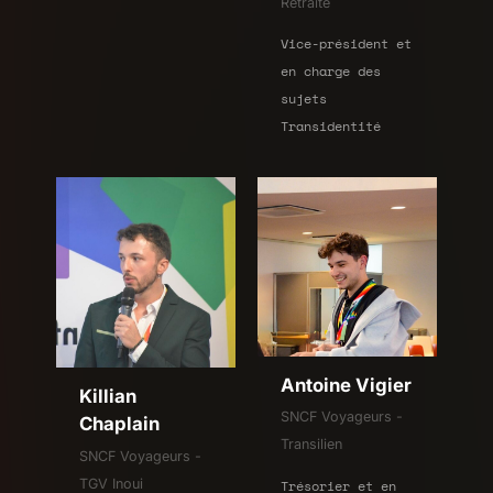
Retraité
Vice-président et
en charge des
sujets
Transidentité
Antoine Vigier
Killian
SNCF Voyageurs -
Chaplain
Transilien
SNCF Voyageurs -
TGV Inoui
Trésorier et en